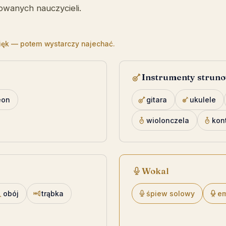
owanych nauczycieli.
więk — potem wystarczy najechać.
Instrumenty strun
eon
gitara
ukulele
wiolonczela
kon
Wokal
obój
trąbka
śpiew solowy
em