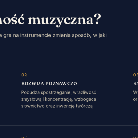
ność muzyczna?
gra na instrumencie zmienia sposób, w jaki
02
0
ROZWIJA POZNAWCZO
K
Pobudza spostrzeganie, wrażliwość
Wy
zmysłową i koncentrację, wzbogaca
or
słownictwo oraz inwencję twórczą.