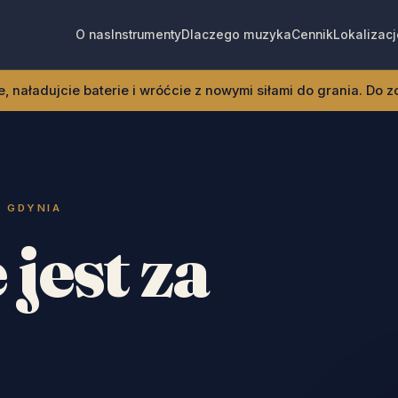
O nas
Instrumenty
Dlaczego muzyka
Cennik
Lokalizacj
, naładujcie baterie i wróćcie z nowymi siłami do grania. Do 
· GDYNIA
 jest za