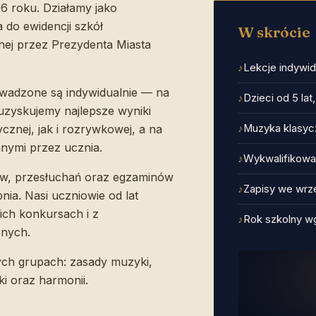
6 roku. Działamy jako
 do ewidencji szkół
W skrócie
nej przez Prezydenta Miasta
Lekcje indywid
owadzone są indywidualnie — na
Dzieci od 5 lat
u uzyskujemy najlepsze wyniki
znej, jak i rozrywkowej, a na
Muzyka klasyc
nymi przez ucznia.
Wykwalifikowan
w, przesłuchań oraz egzaminów
Zapisy we wrze
nia. Nasi uczniowie od lat
ich konkursach i z
Rok szkolny w
znych.
ych grupach: zasady muzyki,
ki oraz harmonii.