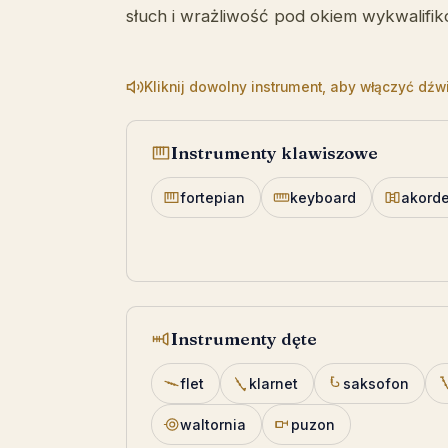
słuch i wrażliwość pod okiem wykwalifik
Kliknij dowolny instrument, aby włączyć dź
Instrumenty klawiszowe
fortepian
keyboard
akord
Instrumenty dęte
flet
klarnet
saksofon
waltornia
puzon