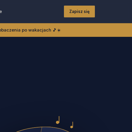
e
Zapisz się
zobaczenia po wakacjach 🎵☀️