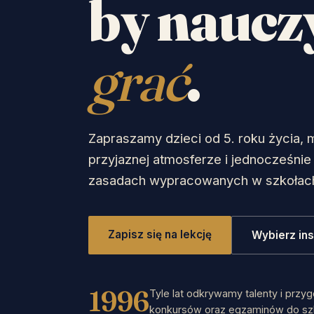
by nauczy
grać
.
Zapraszamy dzieci od 5. roku życia, 
przyjaznej atmosferze i jednocześni
zasadach wypracowanych w szkołac
Zapisz się na lekcję
Wybierz in
1996
Tyle lat odkrywamy talenty i prz
konkursów oraz egzaminów do sz