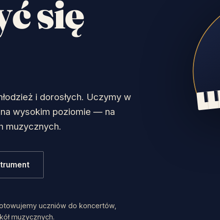
ć się
młodzież i dorosłych. Uczymy w
e na wysokim poziomie — na
h muzycznych.
strument
ygotowujemy uczniów do koncertów,
kół muzycznych.