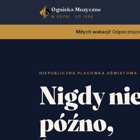
Ognisko Muzyczne
W GDYNI · OD 1996
Miłych wakacji!
Odpocznijcie
NIEPUBLICZNA PLACÓWKA OŚWIATOWA 
Nigdy nie
późno,