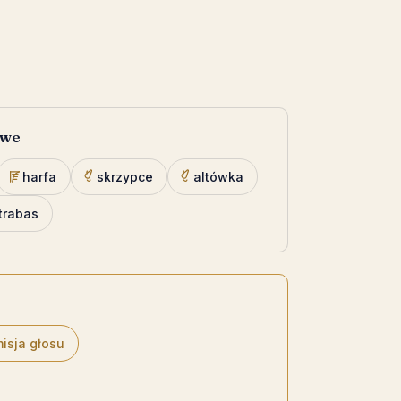
owe
harfa
skrzypce
altówka
trabas
isja głosu